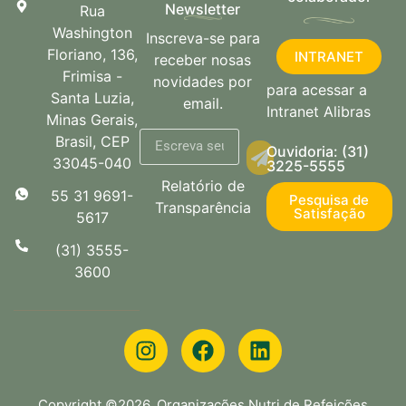
Newsletter
Rua
Washington
Inscreva-se para
Floriano, 136,
INTRANET
receber nosas
Frimisa -
novidades por
para acessar a
Santa Luzia,
email.
Intranet Alibras
Minas Gerais,
Brasil, CEP
Ouvidoria: (31)
33045-040
3225-5555
Relatório de
55 31 9691-
Pesquisa de
Transparência
Satisfação
5617
(31) 3555-
3600
Copyright ©2026. Organizações Nutri de Refeições