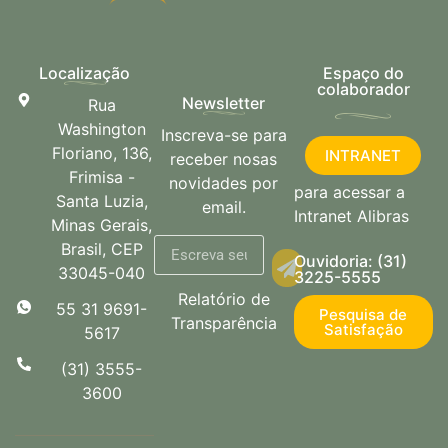
Localização
Espaço do
colaborador
Newsletter
Rua
Washington
Inscreva-se para
Floriano, 136,
INTRANET
receber nosas
Frimisa -
novidades por
para acessar a
Santa Luzia,
email.
Intranet Alibras
Minas Gerais,
Brasil, CEP
Ouvidoria: (31)
33045-040
3225-5555
Relatório de
55 31 9691-
Pesquisa de
Transparência
Satisfação
5617
(31) 3555-
3600